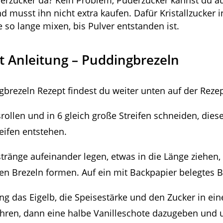
erzucker da? Kein Problem, Puderzucker kannst du a
 musst ihn nicht extra kaufen. Dafür Kristallzucker 
 so lange mixen, bis Pulver entstanden ist.
itt Anleitung – Puddingbrezeln
brezeln Rezept findest du weiter unten auf der Rezep
srollen und in 6 gleich große Streifen schneiden, die
eifen entstehen.
stränge aufeinander legen, etwas in die Länge ziehen
n Brezeln formen. Auf ein mit Backpapier belegtes B
ng das Eigelb, die Speisestärke und den Zucker in ei
rühren, dann eine halbe Vanilleschote dazugeben und