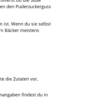
ollierst du die Süße
eren den Puderzuckerguss
m ist. Wenn du sie selbst
im Bäcker meistens
e die Zutaten vor,
enangaben findest du in