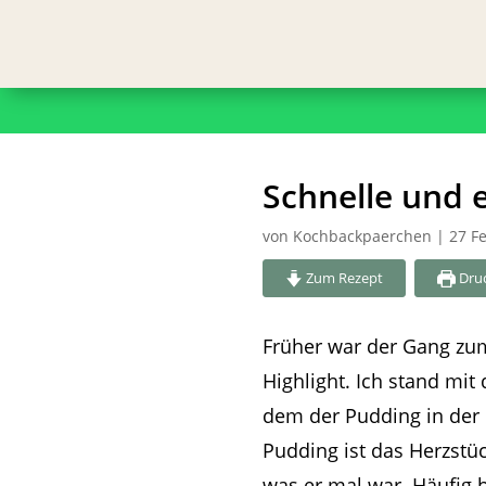
Schnelle und 
von
Kochbackpaerchen
|
27 F
Zum Rezept
Dru
Früher war der Gang zu
Highlight. Ich stand mi
dem der Pudding in der 
Pudding ist das Herzstüc
was er mal war. Häufig 