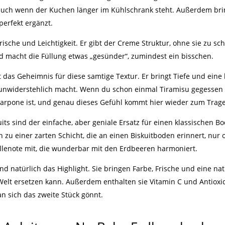
l, auch wenn der Kuchen länger im Kühlschrank steht. Außerdem br
perfekt ergänzt.
Frische und Leichtigkeit. Er gibt der Creme Struktur, ohne sie zu
nd macht die Füllung etwas „gesünder“, zumindest ein bisschen.
as Geheimnis für diese samtige Textur. Er bringt Tiefe und eine le
 unwiderstehlich macht. Wenn du schon einmal Tiramisu gegessen h
carpone ist, und genau dieses Gefühl kommt hier wieder zum Trag
skuits sind der einfache, aber geniale Ersatz für einen klassischen 
ch zu einer zarten Schicht, die an einen Biskuitboden erinnert, n
nillenote mit, die wunderbar mit den Erdbeeren harmoniert.
d natürlich das Highlight. Sie bringen Farbe, Frische und eine nat
elt ersetzen kann. Außerdem enthalten sie Vitamin C und Antioxid
 sich das zweite Stück gönnt.