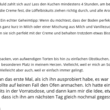
uld zahlt sich aus! Lass den Kuchen mindestens 4 Stunden, am be
ie Creme fest, die Löffelbiskuits ziehen richtig durch, und alle A
n: Ein echter Geheimtipp: Wenn du möchtest, dass der Boden perfek
its ganz kurz in Milch oder einer Mischung aus Milch und Vanillezuc
n sie sich perfekt mit der Creme und behalten trotzdem etwas Biss
backen, von aufwendigen Torten bis hin zu einfachen Obstkuchen,
besonderen Platz in meinem Herzen. Vielleicht, weil er mich an 
ielleicht aber auch, weil er einfach immer gelingt.
n das erste Mal, als ich ihn ausprobiert habe, es war
ollte auf keinen Fall den Ofen anmachen. Ich hatte e
its in der Vorratsdose, und dann kam mir die Idee, e
, dass ich ihn am nächsten Tag gleich nochmal geges
t