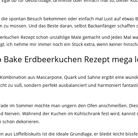
l. Egal ob für Geburtstage, Grillfeste oder einfach mal so, dieser 
lle, die spontan Besuch bekommen oder einfach mal Lust auf etwas
n zu müssen. Und das Beste daran, selbst Backanfänger schaffen d
eerkuchen Rezept schon unzählige Male gemacht und Jedes Mal war
gt, ich nehme mir immer noch ein Stück extra, wenn keiner hinsch
o Bake Erdbeerkuchen Rezept mega l
ie Kombination aus Mascarpone, Quark und Sahne ergibt eine wunder
nicht zu süß, sondern perfekt ausbalanciert und harmoniert fantast
Gerade im Sommer möchte man ungern den Ofen anschmeißen. Die
und Nerven. Während der Kuchen im Kühlschrank fest wird, kannst
h schön dekorieren.
en aus Löffelbiskuits ist die ideale Grundlage, er bleibt leicht biss