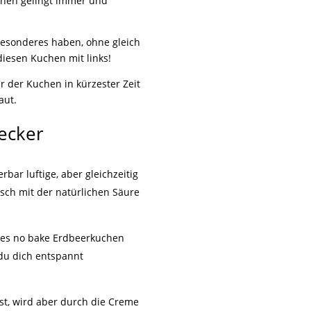
Kuchen gelingt immer und
 Besonderes haben, ohne gleich
iesen Kuchen mit links!
 der Kuchen in kürzester Zeit
aut.
ecker
bar luftige, aber gleichzeitig
isch mit der natürlichen Säure
ses no bake Erdbeerkuchen
 du dich entspannt
fest, wird aber durch die Creme