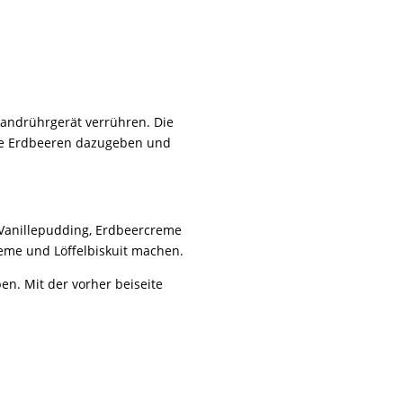
Handrührgerät verrühren. Die
asse Erdbeeren dazugeben und
n Vanillepudding, Erdbeercreme
reme und Löffelbiskuit machen.
en. Mit der vorher beiseite
.