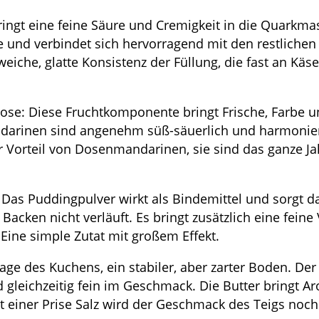
gt eine feine Säure und Cremigkeit in die Quarkmas
e und verbindet sich hervorragend mit den restliche
 weiche, glatte Konsistenz der Füllung, die fast an Käs
se: Diese Fruchtkomponente bringt Frische, Farbe u
darinen sind angenehm süß-säuerlich und harmonie
 Vorteil von Dosenmandarinen, sie sind das ganze Ja
 Das Puddingpulver wirkt als Bindemittel und sorgt da
ken nicht verläuft. Es bringt zusätzlich eine feine 
ine simple Zutat mit großem Effekt.
ge des Kuchens, ein stabiler, aber zarter Boden. Der 
 gleichzeitig fein im Geschmack. Die Butter bringt Ar
 einer Prise Salz wird der Geschmack des Teigs noch 