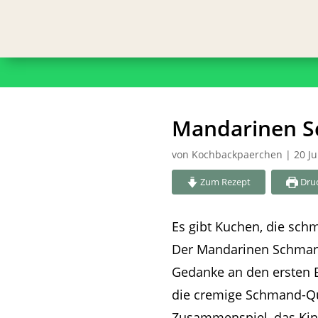
Mandarinen 
von
Kochbackpaerchen
|
20 J
Zum Rezept
Dru
Es gibt Kuchen, die sch
Der Mandarinen Schmand 
Gedanke an den ersten B
die cremige Schmand-Qua
Zusammenspiel, das Kin