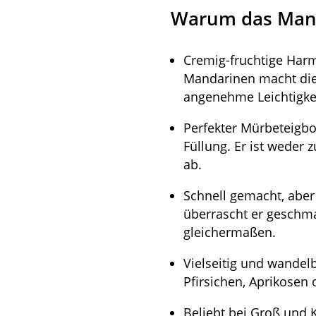
Warum das Mand
Cremig-fruchtige Har
Mandarinen macht dies
angenehme Leichtigkeit
Perfekter Mürbeteigbo
Füllung. Er ist weder
ab.
Schnell gemacht, aber
überrascht er geschmac
gleichermaßen.
Vielseitig und wandel
Pfirsichen, Aprikosen 
Beliebt bei Groß und 