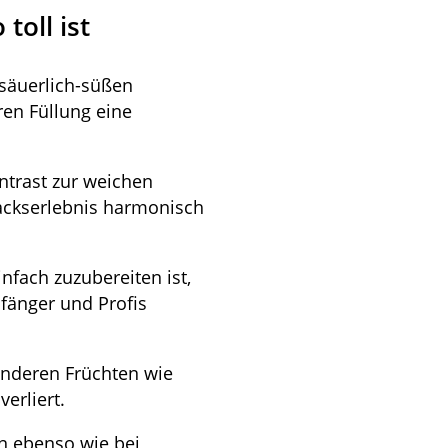
oll ist
säuerlich-süßen
en Füllung eine
ntrast zur weichen
ackserlebnis harmonisch
nfach zuzubereiten ist,
nfänger und Profis
anderen Früchten wie
erliert.
n ebenso wie bei